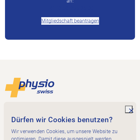
an:
+41 (0)58 255 36 00
Mitgliedschaft beantragen
Footer
Zur Startseite
Physioswiss
Dammweg 3
unde
Dürfen wir Cookies benutzen?
3013 Bern
+41 58 255 36 00
Wir verwenden Cookies, um unsere Website zu
info@physioswiss.ch
optimieren. Damit diese ausgespielt werden