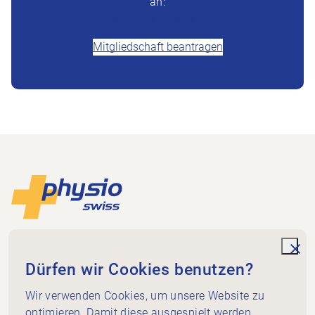
an:
+41 (0)58 255 36 00
Mitgliedschaft beantragen
Footer
Zur Startseite
Physioswiss
Dammweg 3
unde
Dürfen wir Cookies benutzen?
3013 Bern
+41 58 255 36 00
Wir verwenden Cookies, um unsere Website zu
info@physioswiss.ch
optimieren. Damit diese ausgespielt werden