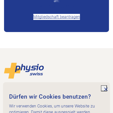
an:
+41 (0)58 255 36 00
Mitgliedschaft beantragen
Footer
Zur Startseite
Physioswiss
Dammweg 3
unde
Dürfen wir Cookies benutzen?
3013 Bern
+41 58 255 36 00
Wir verwenden Cookies, um unsere Website zu
info@physioswiss.ch
optimieren. Damit diese ausgespielt werden