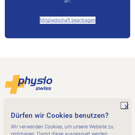
an:
+41 (0)58 255 36 00
Mitgliedschaft beantragen
Footer
Zur Startseite
Physioswiss
Dammweg 3
unde
Dürfen wir Cookies benutzen?
3013 Bern
+41 58 255 36 00
Wir verwenden Cookies, um unsere Website zu
info@physioswiss.ch
optimieren. Damit diese ausgespielt werden