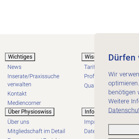
Dürfen 
Wichtiges
Wissen
News
Tarif
Wir verwen
Inserate/Praxissuche
Profession
optimieren
verwalten
Qualität
benötigen w
Kontakt
Weitere In
Mediencorner
Datenschut
Über Physioswiss
Informatives
Über uns
Impressum
Mitgliedschaft im Detail
Datenschutzerklärung