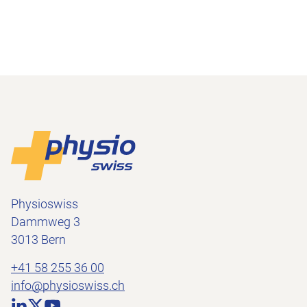
Footer
Zur Startseite
Physioswiss
Dammweg 3
3013 Bern
+41 58 255 36 00
info@physioswiss.ch