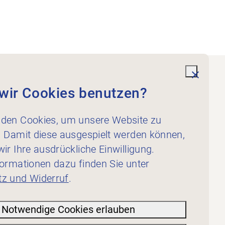
undefi
wir Cookies benutzen?
Dienstleistungen
Für Physiotherapeut:innen
den Cookies, um unsere Website zu
Für Inserent:innen
. Damit diese ausgespielt werden können,
ir Ihre ausdrückliche Einwilligung.
formationen dazu finden Sie unter
z und Widerruf
.
Notwendige Cookies erlauben