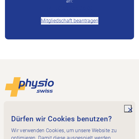
an:
+41 (0)58 255 36 00
Mitgliedschaft beantragen
Footer
Zur Startseite
Physioswiss
Dammweg 3
unde
Dürfen wir Cookies benutzen?
3013 Bern
+41 58 255 36 00
Wir verwenden Cookies, um unsere Website zu
info@physioswiss.ch
optimieren. Damit diese ausgespielt werden