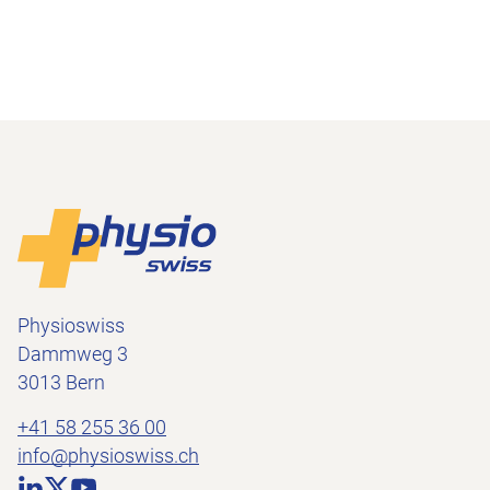
Footer
Zur Startseite
Physioswiss
Dammweg 3
3013 Bern
+41 58 255 36 00
info@physioswiss.ch