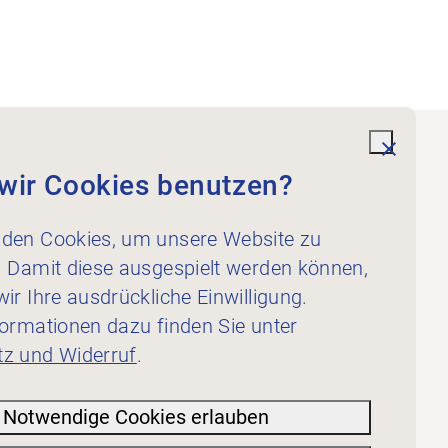
undefi
wir Cookies benutzen?
Dienstleistungen
Für Physiotherapeut:innen
den Cookies, um unsere Website zu
Für Inserent:innen
. Damit diese ausgespielt werden können,
ir Ihre ausdrückliche Einwilligung.
formationen dazu finden Sie unter
z und Widerruf
.
Notwendige Cookies erlauben