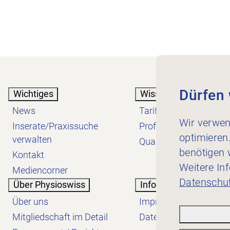
Dürfen 
Wichtiges
Wissen
News
Tarif
Wir verwen
Inserate/Praxissuche
Profession
optimieren
verwalten
Qualität
benötigen w
Kontakt
Weitere In
Mediencorner
Datenschut
Über Physioswiss
Informatives
Über uns
Impressum
Mitgliedschaft im Detail
Datenschutzerklärung