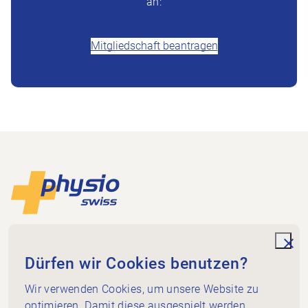
an:
+41 (0)58 255 36 00
Mitgliedschaft beantragen
Footer
Zur Startseite
Physioswiss
Dammweg 3
unde
Dürfen wir Cookies benutzen?
3013 Bern
+41 58 255 36 00
Wir verwenden Cookies, um unsere Website zu
info@physioswiss.ch
optimieren. Damit diese ausgespielt werden