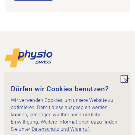
Footer
Zur Startseite
Physioswiss
Dammweg 3
unde
Dürfen wir Cookies benutzen?
3013 Bern
+41 58 255 36 00
Wir verwenden Cookies, um unsere Website zu
info@physioswiss.ch
optimieren. Damit diese ausgespielt werden
Social Media
können, benötigen wir Ihre ausdrückliche
Wichtiges
Einwilligung. Weitere Informationen dazu finden
Sie unter
Datenschutz und Widerruf
.
Wissen