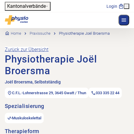
Header
Kantonalverbände
Login
Menü 
Hauptnavigation
Physioswiss
Home
Praxissuche
Physiotherapie Joël Broersma
Zurück zur Übersicht
Physiotherapie Joël
Broersma
Joël Broersma, Selbstständig
C.F.L.-Lohnerstrasse 29, 3645 Gwatt / Thun
033 335 22 44
Spezialisierung
Muskuloskelettal
Therapieform