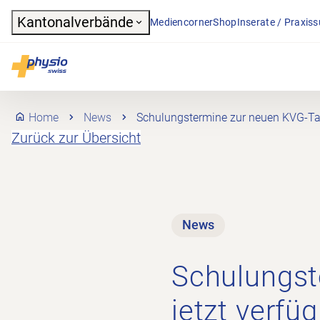
Header
Kantonalverbände
Mediencorner
Shop
Inserate / Praxis
Hauptnavigation
Physioswiss
Home
News
Schulungstermine zur neuen KVG-Tari
Zurück zur Übersicht
News
Schulungst
jetzt verfü