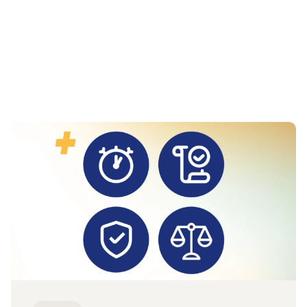
Zum Beitrag Monitoring UV/MV/IV: Positive Entwic