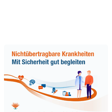
klung bestätigt
Zum Beitrag Aktionswoche Patient:innensicherheit