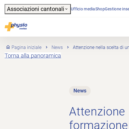
Header
Associazioni cantonali
Ufficio media
Shop
Gestione inse
Navigazione principale
Physioswiss
Pagina iniziale
News
Attenzione nella scelta di u
Torna alla panoramica
News
Attenzione 
formazione 