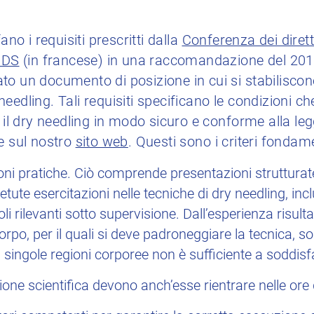
ano i requisiti prescritti dalla
Conferenza dei diretto
 CDS
(in francese) in una raccomandazione del 201
o un documento di posizione in cui si stabiliscono 
edling. Tali requisiti specificano le condizioni che
e il dry needling in modo sicuro e conforme alla le
e sul nostro
sito web
. Questi sono i criteri fondame
oni pratiche. Ciò comprende presentazioni strutturat
ipetute esercitazioni nelle tecniche di dry needling, inc
oli rilevanti sotto supervisione. Dall’esperienza risult
l corpo, per il quali si deve padroneggiare la tecnica, 
 singole regioni corporee non è sufficiente a soddis
sione scientifica devono anch’esse rientrare nelle ore