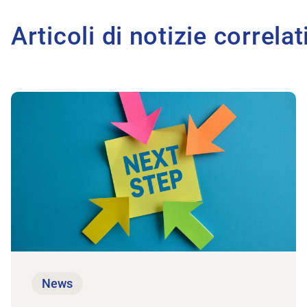
Articoli di notizie correlat
All'articolo Il GI Grandi studi entra nel vivo
News