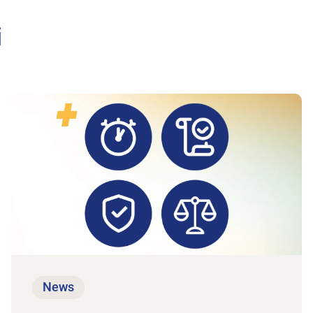
i
All'articolo Monitoraggio AINF/AM/AI: si conferm
News