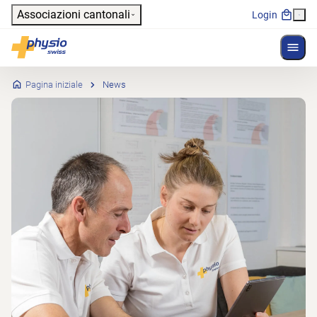
Header
Associazioni cantonali
Login
Mostr
Navigazione principale
Physioswiss
Pagina iniziale
News