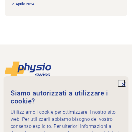
2. Aprile 2024
Piè di pagina
Alla pagina iniziale
unde
Physioswiss
Siamo autorizzati a utilizzare i
Dammweg 3
cookie?
3013 Bern
+41 58 255 36 00
Utilizziamo i cookie per ottimizzare il nostro sito
info@physioswiss.ch
web. Per utilizzarli abbiamo bisogno del vostro
Media sociali
consenso esplicito. Per ulteriori informazioni al