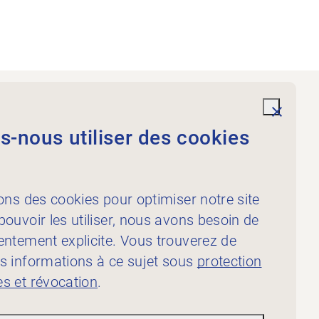
Prestations
undefi
-nous utiliser des cookies
À l’intention des
physiothérapeutes
À l’intention des
ons des cookies pour optimiser notre site
publicateur·rice·s
ouvoir les utiliser, nous avons besoin de
entement explicite. Vous trouverez de
s informations à ce sujet sous
protection
s et révocation
.
ion des