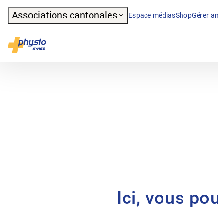
Header
Associations cantonales
Espace médias
Shop
Gérer an
Navigation principale
Physioswiss
Ici, vous po