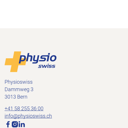
Footer
Vers la page d'accueil
Physioswiss
Dammweg 3
3013 Bern
+41 58 255 36 00
info@physioswiss.ch
Médias sociaux