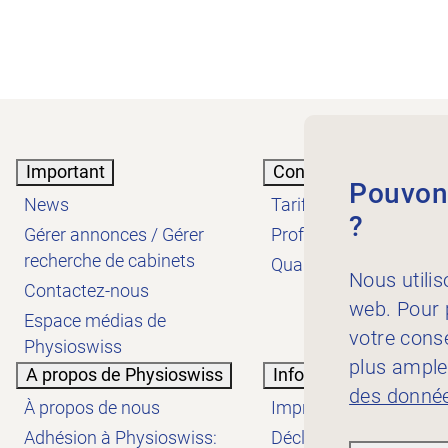
Important
Connaissances
Pouvons
News
Tarifs
?
Gérer annonces / Gérer
Profession
recherche de cabinets
Qualité
Nous utilis
Contactez-nous
web. Pour p
Espace médias de
votre cons
Physioswiss
plus ample
A propos de Physioswiss
Informations
des donnée
À propos de nous
Impressum
Adhésion à Physioswiss:
Déclaration de protect