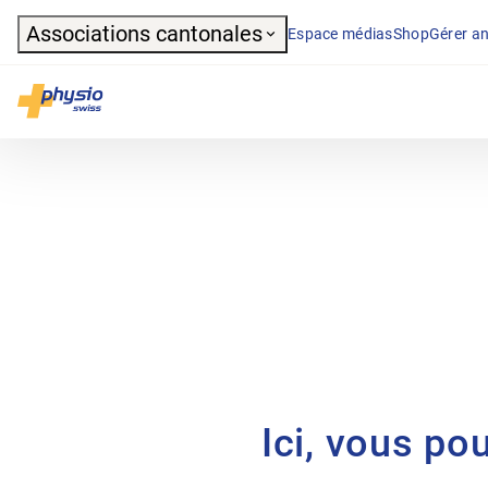
Header
Associations cantonales
Espace médias
Shop
Gérer an
Navigation principale
Physioswiss
Ici, vous po