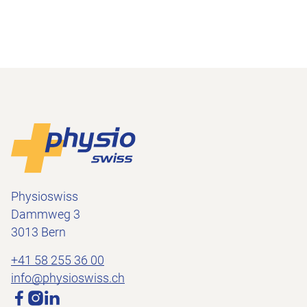
Footer
Vers la page d'accueil
Physioswiss
Dammweg 3
3013 Bern
+41 58 255 36 00
info@physioswiss.ch
Médias sociaux