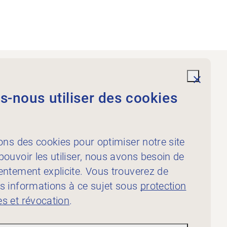
Prestations
undefi
-nous utiliser des cookies
À l’intention des
physiothérapeutes
À l’intention des
ons des cookies pour optimiser notre site
publicateur·rice·s
ouvoir les utiliser, nous avons besoin de
entement explicite. Vous trouverez de
s informations à ce sujet sous
protection
s et révocation
.
ion des