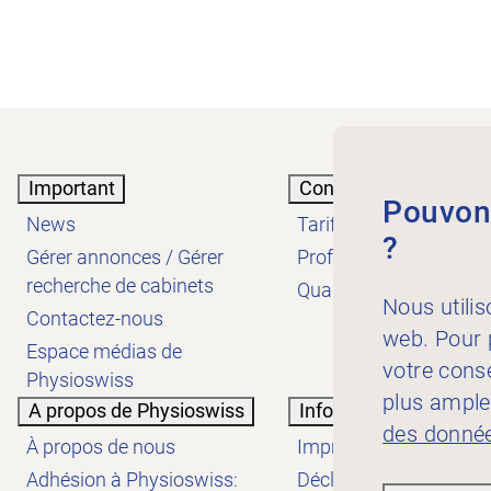
Important
Connaissances
Pouvons
News
Tarifs
?
Gérer annonces / Gérer
Profession
recherche de cabinets
Qualité
Nous utilis
Contactez-nous
web. Pour p
Espace médias de
votre cons
Physioswiss
plus ample
A propos de Physioswiss
Informations
des donnée
À propos de nous
Impressum
Adhésion à Physioswiss:
Déclaration de protect