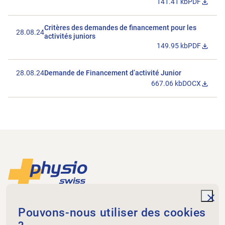
141.41 kb
PDF
Télécharger 
Critères des demandes de financement pour les
28.08.24
activités juniors
149.95 kb
PDF
Télécharger 
28.08.24
Demande de Financement d’activité Junior
667.06 kb
DOCX
Télécharger l
Footer
Vers la page d'accueil
unde
Physioswiss
Pouvons-nous utiliser des cookies
Dammweg 3