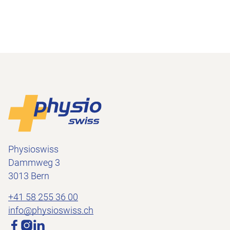
Footer
Vers la page d'accueil
Physioswiss
Dammweg 3
3013 Bern
+41 58 255 36 00
info@physioswiss.ch
Médias sociaux