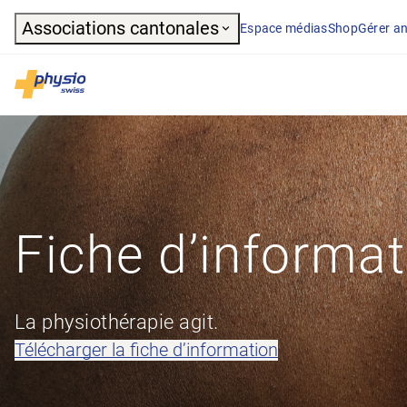
Header
Associations cantonales
Espace médias
Shop
Gérer an
Navigation principale
Physioswiss
Fiche d’informa
La physiothérapie agit.
Télécharger la fiche d’information