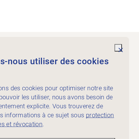
Prestations
undefi
-nous utiliser des cookies
À l’intention des
physiothérapeutes
À l’intention des
ons des cookies pour optimiser notre site
publicateur·rice·s
ouvoir les utiliser, nous avons besoin de
entement explicite. Vous trouverez de
s informations à ce sujet sous
protection
s et révocation
.
ion des