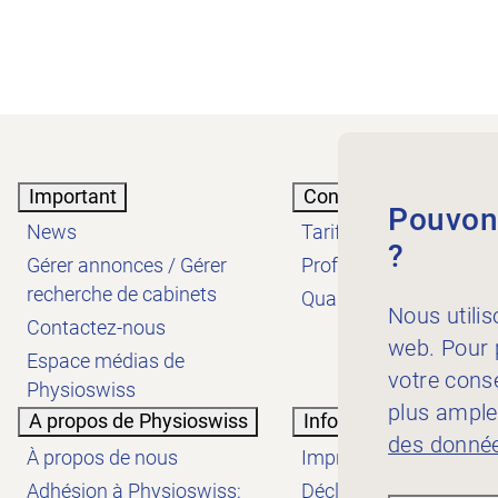
Important
Connaissances
Pouvons
News
Tarifs
?
Gérer annonces / Gérer
Profession
recherche de cabinets
Qualité
Nous utilis
Contactez-nous
web. Pour p
Espace médias de
votre cons
Physioswiss
plus ample
A propos de Physioswiss
Informations
des donnée
À propos de nous
Impressum
Adhésion à Physioswiss:
Déclaration de protect