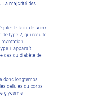
s. La majorité des
éguler le taux de sucre
e de type 2, qui résulte
limentation
 type 1 apparaît
le cas du diabète de
se donc longtemps
les cellules du corps
de glycémie