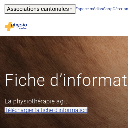
Header
Associations cantonales
Espace médias
Shop
Gérer an
Navigation principale
Physioswiss
Fiche d’informat
La physiothérapie agit.
Télécharger la fiche d’information