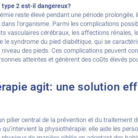
 type 2 est-il dangereux?
cémie reste élevé pendant une période prolongée, 
ns l’organisme. Parmi les complications possible
ts vasculaires cérébraux, les affections rénales, 
e le syndrome du pied diabétique, qui se caractéri
 au niveau des pieds. Ces complications peuvent co
ersonnes atteintes et génèrent des coûts élevés po
rapie agit: une solution eff
un pilier central de la prévention et du traitement 
à qu’intervient la physiothérapie: elle aide les pe
é physique de manière ciblée en adoptant des habi