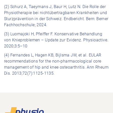
(2) Schurz A, Taeymans J, Baur H, Lutz N. Die Rolle der
Physiotherapie bei nichtübertragbaren Krankheiten und
Sturzprävention in der Schweiz. Endbericht. Bern: Berner
Fachhochschule; 2024.
(3) Luomajoki H, Pfeiffer F. Konservative Behandlung
von Knieproblemen – Update zur Evidenz. Physioactive.
2020;3:5–10
(4) Fernandes L, Hagen KB, Bijlsma JW, et al. EULAR
recommendations for the non-pharmacological core
management of hip and knee osteoarthritis. Ann Rheum
Dis. 2013;72(7):1125-1135.
Footer
Vers la page d'accueil