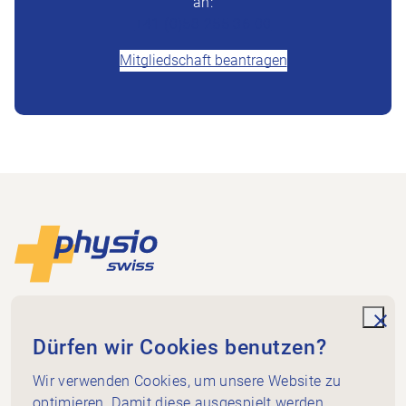
an:
+41 (0)58 255 36 00
Mitgliedschaft beantragen
Footer
Zur Startseite
Physioswiss
Dammweg 3
unde
Dürfen wir Cookies benutzen?
3013 Bern
+41 58 255 36 00
Wir verwenden Cookies, um unsere Website zu
info@physioswiss.ch
optimieren. Damit diese ausgespielt werden