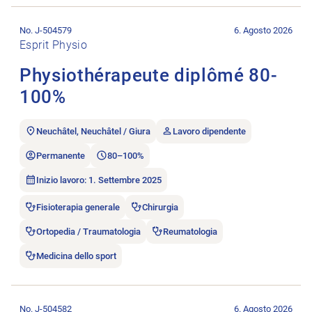
Aprire l’annuncio di lavoro Physiothérapeute diplômé 80-100
No. J-504579
6. Agosto 2026
Esprit Physio
Physiothérapeute diplômé 80-
100%
Neuchâtel, Neuchâtel / Giura
Lavoro dipendente
Permanente
80–100%
Inizio lavoro: 1. Settembre 2025
Fisioterapia generale
Chirurgia
Ortopedia / Traumatologia
Reumatologia
Medicina dello sport
Aprire l’annuncio di lavoro dipl. PhysiotherapeutIn FH bzw. BS
No. J-504582
6. Agosto 2026