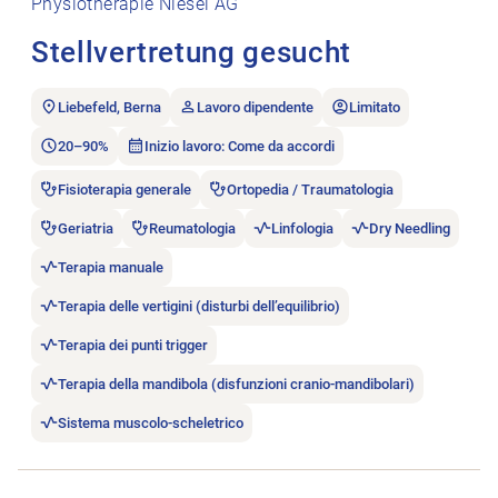
Physiotherapie Niesel AG
Stellvertretung gesucht
Liebefeld, Berna
Lavoro dipendente
Limitato
20–90%
Inizio lavoro: Come da accordi
Fisioterapia generale
Ortopedia / Traumatologia
Geriatria
Reumatologia
Linfologia
Dry Needling
Terapia manuale
Terapia delle vertigini (disturbi dell’equilibrio)
Terapia dei punti trigger
Terapia della mandibola (disfunzioni cranio-mandibolari)
Sistema muscolo-scheletrico
Aprire l’annuncio di lavoro Dipl. Physiotherapeutin 40-60% in 