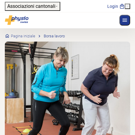
Header
Associazioni cantonali
Login
Mostr
Navigazione principale
Physioswiss
Pagina iniziale
Borsa lavoro