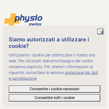
Piè di pagina
Alla pagina iniziale
unde
Physioswiss
Siamo autorizzati a utilizzare i
Dammweg 3
cookie?
3013 Bern
+41 58 255 36 00
Utilizziamo i cookie per ottimizzare il nostro sito
info@physioswiss.ch
web. Per utilizzarli abbiamo bisogno del vostro
Media sociali
consenso esplicito. Per ulteriori informazioni al
Informazioni importanti
riguardo, consultare la sezione
protezione dei dati
e cancellazione
.
Conoscenze
Servizi
Consentire i cookie necessari
Physioswiss: chi siamo
Consentire tutti i cookie
Nota informativa
Filtri