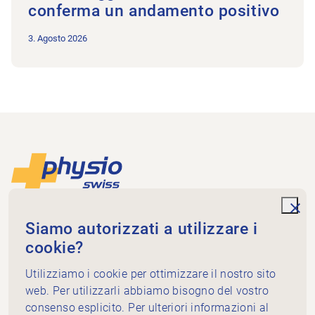
conferma un andamento positivo
3. Agosto 2026
Piè di pagina
Alla pagina iniziale
unde
Physioswiss
Siamo autorizzati a utilizzare i
Dammweg 3
cookie?
3013 Bern
Utilizziamo i cookie per ottimizzare il nostro sito
+41 58 255 36 00
info@physioswiss.ch
web. Per utilizzarli abbiamo bisogno del vostro
Media sociali
consenso esplicito. Per ulteriori informazioni al