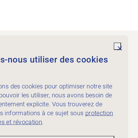
Prestations
undefi
-nous utiliser des cookies
À l’intention des
physiothérapeutes
À l’intention des
ons des cookies pour optimiser notre site
publicateur·rice·s
ouvoir les utiliser, nous avons besoin de
entement explicite. Vous trouverez de
s informations à ce sujet sous
protection
s et révocation
.
ion des