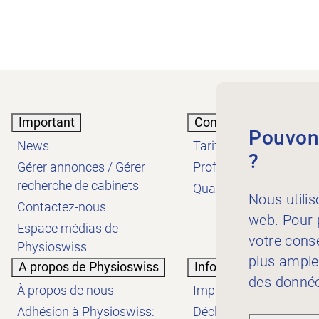
Important
Connaissances
Pouvons
News
Tarifs
?
Gérer annonces / Gérer
Profession
recherche de cabinets
Qualité
Nous utilis
Contactez-nous
web. Pour p
Espace médias de
votre cons
Physioswiss
plus ample
A propos de Physioswiss
Informations
des donnée
À propos de nous
Impressum
Adhésion à Physioswiss:
Déclaration de protect