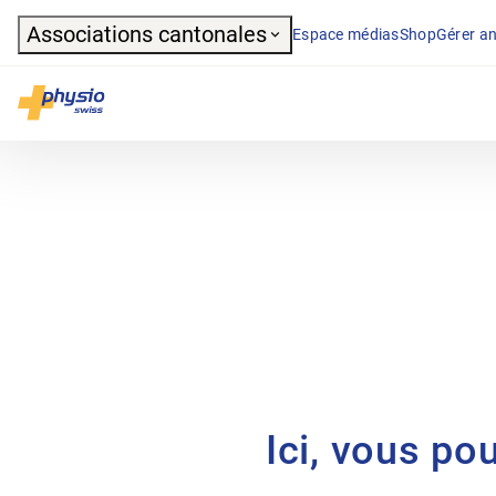
Header
Associations cantonales
Espace médias
Shop
Gérer an
Navigation principale
Physioswiss
Ici, vous po