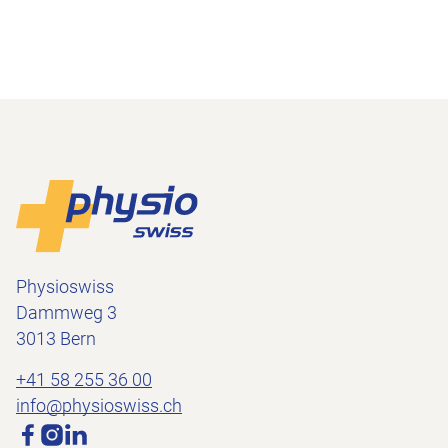
Footer
Vers la page d'accueil
Physioswiss
Dammweg 3
3013 Bern
+41 58 255 36 00
info@physioswiss.ch
Médias sociaux