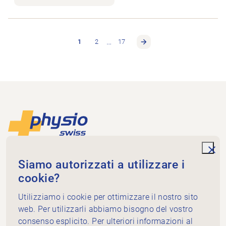
…
1
2
17
Piè di pagina
Alla pagina iniziale
unde
Physioswiss
Siamo autorizzati a utilizzare i
Dammweg 3
cookie?
3013 Bern
+41 58 255 36 00
Utilizziamo i cookie per ottimizzare il nostro sito
info@physioswiss.ch
web. Per utilizzarli abbiamo bisogno del vostro
Media sociali
consenso esplicito. Per ulteriori informazioni al