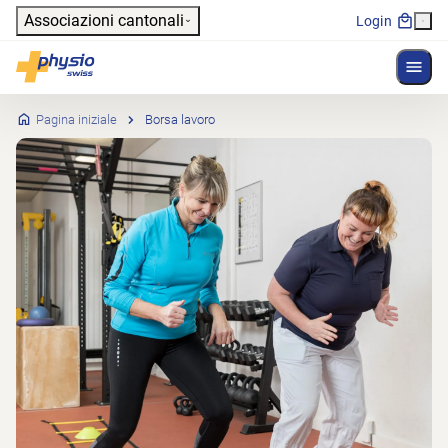
Header
Associazioni cantonali
Login
Mostr
Navigazione principale
Physioswiss
Pagina iniziale
Borsa lavoro