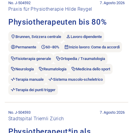
No. J-504592
7. Agosto 2026
Praxis für Physiotherapie Hilde Reygel
Physiotherapeuten bis 80%
Brunnen, Svizzera centrale
Lavoro dipendente
Permanente
60–80%
Inizio lavoro: Come da accordi
Fisioterapia generale
Ortopedia / Traumatologia
Neurologia
Reumatologia
Medicina dello sport
Terapia manuale
Sistema muscolo-scheletrico
Terapia dei punti trigger
Aprire l’annuncio di lavoro Physiotherapeut*in als Fachverantw
No. J-504593
7. Agosto 2026
Stadtspital Triemli Zürich
Physiotherapeut*in als