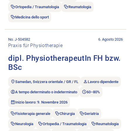
Ortopedia / Traumatologia
Reumatologia
Medicina dello sport
Aprire l’annuncio di lavoro dipl. PhysiotherapeutIn FH bzw. BS
No. J-504582
6. Agosto 2026
Praxis für Physiotherapie
dipl. PhysiotherapeutIn FH bzw.
BSc
Samedan, Svizzera orientale / GR / FL
Lavoro dipendente
A tempo determinato o indeterminato
60–80%
Inizio lavoro: 9. Novembre 2026
Fisioterapia generale
Chirurgia
Geriatria
Neurologia
Ortopedia / Traumatologia
Reumatologia