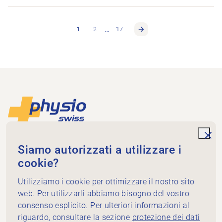
…
1
2
17
Piè di pagina
Alla pagina iniziale
unde
Physioswiss
Siamo autorizzati a utilizzare i
Dammweg 3
cookie?
3013 Bern
+41 58 255 36 00
Utilizziamo i cookie per ottimizzare il nostro sito
info@physioswiss.ch
web. Per utilizzarli abbiamo bisogno del vostro
Media sociali
consenso esplicito. Per ulteriori informazioni al
Informazioni importanti
riguardo, consultare la sezione
protezione dei dati