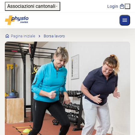
Header
Associazioni cantonali
Login
Mostr
Navigazione principale
Physioswiss
Pagina iniziale
Borsa lavoro