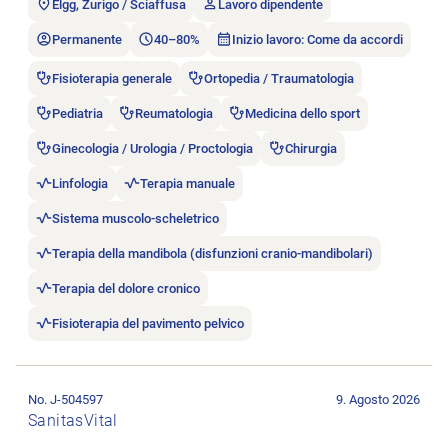
Elgg, Zurigo / Sciaffusa
Lavoro dipendente
Permanente
40–80%
Inizio lavoro: Come da accordi
Fisioterapia generale
Ortopedia / Traumatologia
Pediatria
Reumatologia
Medicina dello sport
Ginecologia / Urologia / Proctologia
Chirurgia
Linfologia
Terapia manuale
Sistema muscolo-scheletrico
Terapia della mandibola (disfunzioni cranio-mandibolari)
Terapia del dolore cronico
Fisioterapia del pavimento pelvico
Aprire l’annuncio di lavoro Dipl. Physiotherapeut/in FH/HF.
No. J-504597
9. Agosto 2026
SanitasVital