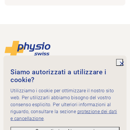
Piè di pagina
Alla pagina iniziale
unde
Physioswiss
Siamo autorizzati a utilizzare i
Dammweg 3
cookie?
3013 Bern
+41 58 255 36 00
Utilizziamo i cookie per ottimizzare il nostro sito
info@physioswiss.ch
web. Per utilizzarli abbiamo bisogno del vostro
Media sociali
consenso esplicito. Per ulteriori informazioni al
Informazioni importanti
riguardo, consultare la sezione
protezione dei dati
e cancellazione
.
Conoscenze
Servizi