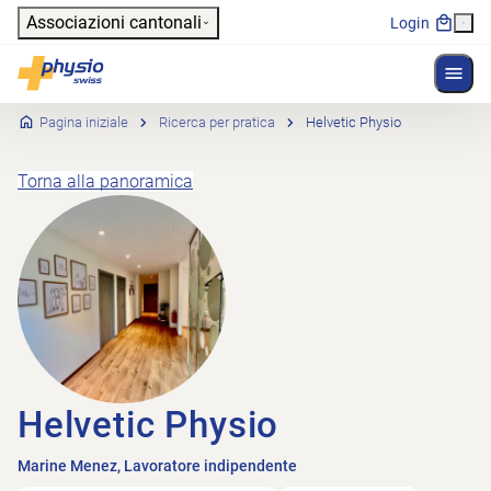
Header
Associazioni cantonali
Login
Mostr
Navigazione principale
Physioswiss
Pagina iniziale
Ricerca per pratica
Helvetic Physio
Torna alla panoramica
Helvetic Physio
Marine Menez, Lavoratore indipendente