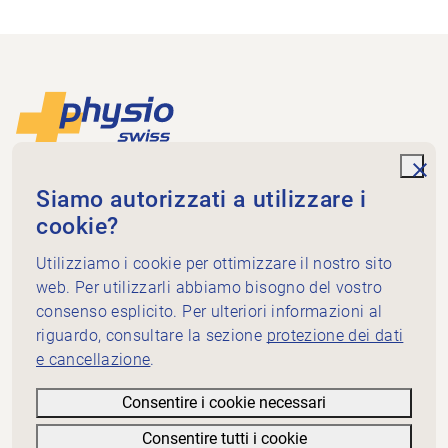
Piè di pagina
Alla pagina iniziale
unde
Physioswiss
Siamo autorizzati a utilizzare i
Dammweg 3
cookie?
3013 Bern
+41 58 255 36 00
Utilizziamo i cookie per ottimizzare il nostro sito
info@physioswiss.ch
web. Per utilizzarli abbiamo bisogno del vostro
Media sociali
consenso esplicito. Per ulteriori informazioni al
Informazioni importanti
riguardo, consultare la sezione
protezione dei dati
e cancellazione
.
Conoscenze
Servizi
Consentire i cookie necessari
Physioswiss: chi siamo
Consentire tutti i cookie
Nota informativa