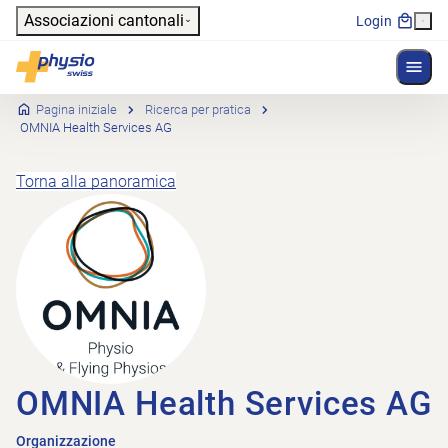
Header
Associazioni cantonali
Login
Mostr
Navigazione principale
Physioswiss
Pagina iniziale
Ricerca per pratica
OMNIA Health Services AG
Torna alla panoramica
OMNIA Health Services AG
Organizzazione