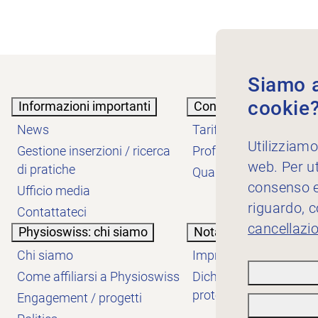
Siamo au
cookie
Informazioni importanti
Conoscenze
News
Tariffe
Utilizziamo
Gestione inserzioni / ricerca
Professione
web. Per ut
di pratiche
Qualità
consenso es
Ufficio media
riguardo, 
Contattateci
cancellazi
Physioswiss: chi siamo
Nota informativa
Chi siamo
Impressum
Come affiliarsi a Physioswiss
Dichiarazione sulla
protezione dei dati
Engagement / progetti