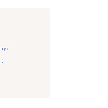
rger
17