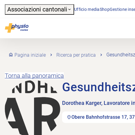
Header
Associazioni cantonali
Ufficio media
Shop
Gestione inse
Navigazione principale
Physioswiss
Pagina iniziale
Ricerca per pratica
Gesundheitsz
Torna alla panoramica
Gesundheits
Dorothea Karger, Lavoratore 
Obere Bahnhofstrasse 17, 37