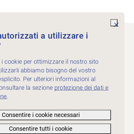
undefi
torizzati a utilizzare i
?
Servizi
Per i fisioterapisti
 i cookie per ottimizzare il nostro sito
Per gli inserzionisti
ilizzarli abbiamo bisogno del vostro
plicito. Per ulteriori informazioni al
consultare la sezione
protezione dei dati e
one
.
Consentire i cookie necessari
Consentire tutti i cookie