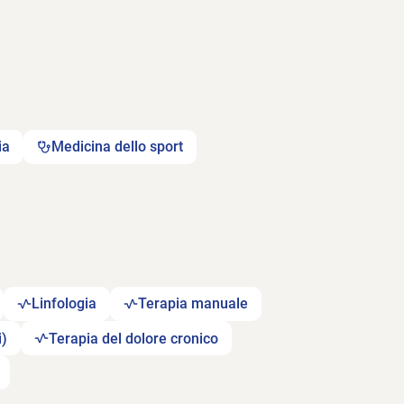
ia
Medicina dello sport
Linfologia
Terapia manuale
i)
Terapia del dolore cronico