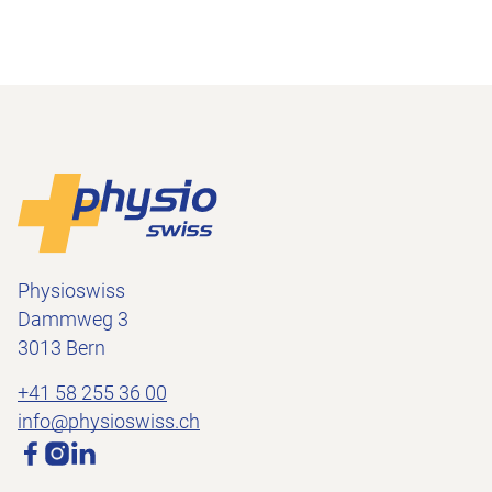
Piè di pagina
Alla pagina iniziale
Physioswiss
Dammweg 3
3013 Bern
+41 58 255 36 00
info@physioswiss.ch
Media sociali