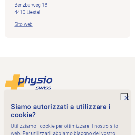
Benzburweg 18
4410 Liestal
Sito web
Piè di pagina
Alla pagina iniziale
unde
Physioswiss
Siamo autorizzati a utilizzare i
Dammweg 3
cookie?
3013 Bern
+41 58 255 36 00
Utilizziamo i cookie per ottimizzare il nostro sito
info@physioswiss.ch
web. Per utilizzarli abbiamo bisogno del vostro