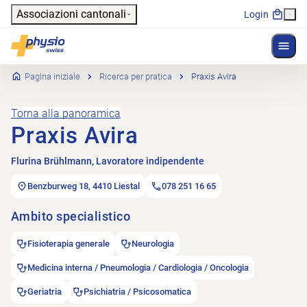
Header
Associazioni cantonali
Login
Mostr
Navigazione principale
Physioswiss
Pagina iniziale
Ricerca per pratica
Praxis Avira
Torna alla panoramica
Praxis Avira
Flurina Brühlmann, Lavoratore indipendente
Benzburweg 18, 4410 Liestal
078 251 16 65
Ambito specialistico
Fisioterapia generale
Neurologia
Medicina interna / Pneumologia / Cardiologia / Oncologia
Geriatria
Psichiatria / Psicosomatica