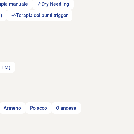
apia manuale
Dry Needling
i)
Terapia dei punti trigger
(TTM)
Armeno
Polacco
Olandese