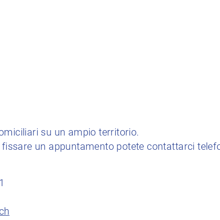
miciliari su un ampio territorio.
 fissare un appuntamento potete contattarci telef
1
ch