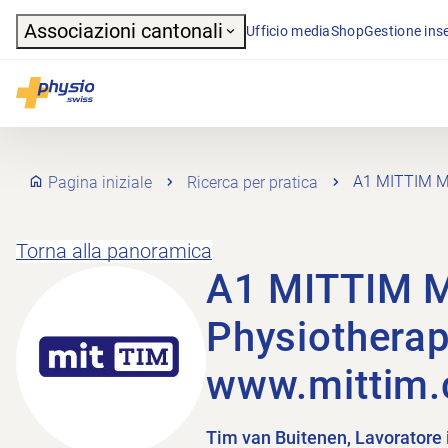
Header
Associazioni cantonali
Ufficio media
Shop
Gestione inse
Navigazione principale
Physioswiss
Pagina iniziale
Ricerca per pratica
A1 MITTIM Mi
Torna alla panoramica
A1 MITTIM 
Physiotherap
www.mittim.
Tim van Buitenen, Lavoratore