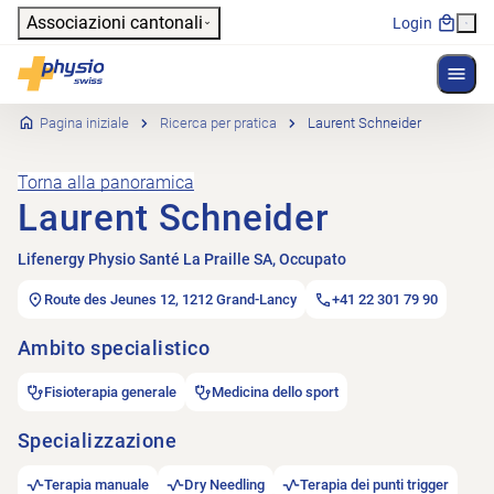
Header
Associazioni cantonali
Login
Mostr
Navigazione principale
Physioswiss
Pagina iniziale
Ricerca per pratica
Laurent Schneider
Torna alla panoramica
Laurent Schneider
Lifenergy Physio Santé La Praille SA, Occupato
Route des Jeunes 12, 1212 Grand-Lancy
+41 22 301 79 90
Ambito specialistico
Fisioterapia generale
Medicina dello sport
Specializzazione
Terapia manuale
Dry Needling
Terapia dei punti trigger