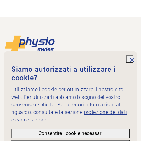
Piè di pagina
Alla pagina iniziale
unde
Physioswiss
Siamo autorizzati a utilizzare i
Dammweg 3
cookie?
3013 Bern
+41 58 255 36 00
Utilizziamo i cookie per ottimizzare il nostro sito
info@physioswiss.ch
web. Per utilizzarli abbiamo bisogno del vostro
Media sociali
consenso esplicito. Per ulteriori informazioni al
Informazioni importanti
riguardo, consultare la sezione
protezione dei dati
e cancellazione
.
Conoscenze
Servizi
Consentire i cookie necessari
Physioswiss: chi siamo