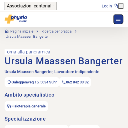
Header
Associazioni cantonali
Login
Mostr
Navigazione principale
Physioswiss
Pagina iniziale
Ricerca per pratica
Ursula Maassen Bangerter
Torna alla panoramica
Ursula Maassen Bangerter
Ursula Maassen Bangerter, Lavoratore indipendente
Galeggenweg 15, 5034 Suhr
062 842 33 32
Ambito specialistico
Fisioterapia generale
Specializzazione