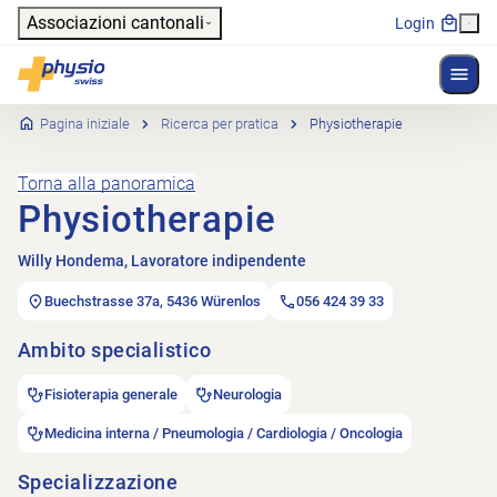
Header
Associazioni cantonali
Login
Mostr
Navigazione principale
Physioswiss
Pagina iniziale
Ricerca per pratica
Physiotherapie
Torna alla panoramica
Physiotherapie
Willy Hondema, Lavoratore indipendente
Buechstrasse 37a, 5436 Würenlos
056 424 39 33
Ambito specialistico
Fisioterapia generale
Neurologia
Medicina interna / Pneumologia / Cardiologia / Oncologia
Specializzazione