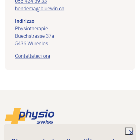
056 424 39 33
hondema@bluewin.ch
Indirizzo
Physiotherapie
Buechstrasse 37a
5436 Würenlos
Contattateci ora
Piè di pagina
Alla pagina iniziale
unde
Physioswiss