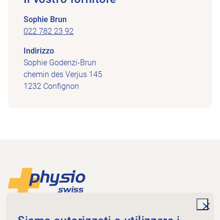
Sophie Brun
022 782 23 92
Indirizzo
Sophie Godenzi-Brun
chemin des Verjus 145
1232 Confignon
Piè di pagina
Alla pagina iniziale
unde
Physioswiss