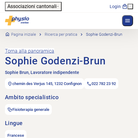
Header
Associazioni cantonali
Login
Mostr
Navigazione principale
Physioswiss
Pagina iniziale
Ricerca per pratica
Sophie Godenzi-Brun
Torna alla panoramica
Sophie Godenzi-Brun
Sophie Brun, Lavoratore indipendente
chemin des Verjus 145, 1232 Confignon
022 782 23 92
Ambito specialistico
Fisioterapia generale
Lingue
Francese