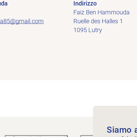
uda
Indirizzo
Faiz Ben Hammouda
da85@gmail.com
Ruelle des Halles 1
1095 Lutry
Siamo au