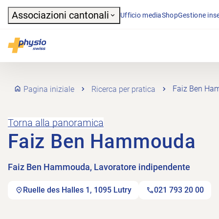
Header
Associazioni cantonali
Ufficio media
Shop
Gestione inse
Navigazione principale
Physioswiss
Pagina iniziale
Ricerca per pratica
Faiz Ben H
Torna alla panoramica
Faiz Ben Hammouda
Faiz Ben Hammouda, Lavoratore indipendente
Ruelle des Halles 1, 1095 Lutry
021 793 20 00