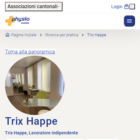
Header
Associazioni cantonali
Login
Mostr
Navigazione principale
Physioswiss
Pagina iniziale
Ricerca per pratica
Trix Happe
Torna alla panoramica
Trix Happe
Trix Happe, Lavoratore indipendente