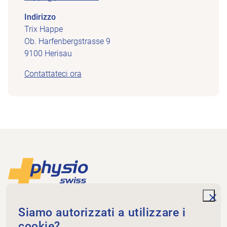
Indirizzo
Trix Happe
Ob. Harfenbergstrasse 9
9100 Herisau
Contattateci ora
Piè di pagina
Alla pagina iniziale
unde
Physioswiss
Siamo autorizzati a utilizzare i
Dammweg 3
cookie?