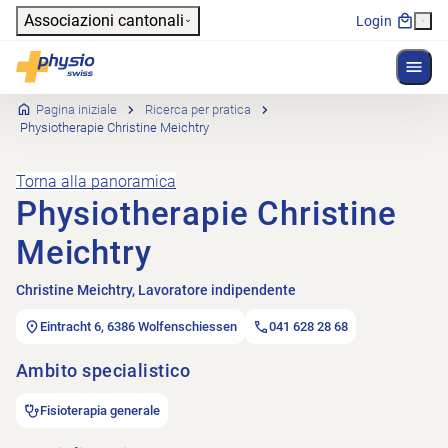
Header
Associazioni cantonali
Login
Mostr
Navigazione principale
Physioswiss
Pagina iniziale
Ricerca per pratica
Physiotherapie Christine Meichtry
Torna alla panoramica
Physiotherapie Christine
Meichtry
Christine Meichtry, Lavoratore indipendente
Eintracht 6, 6386 Wolfenschiessen
041 628 28 68
Ambito specialistico
Fisioterapia generale