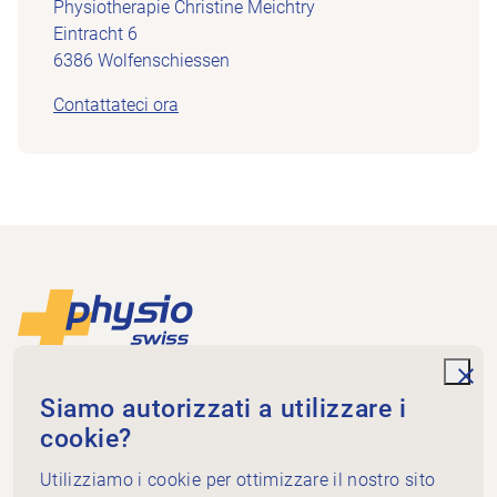
Physiotherapie Christine Meichtry
Eintracht 6
6386 Wolfenschiessen
Contattateci ora
Piè di pagina
Alla pagina iniziale
unde
Physioswiss
Siamo autorizzati a utilizzare i
Dammweg 3
cookie?
3013 Bern
+41 58 255 36 00
Utilizziamo i cookie per ottimizzare il nostro sito