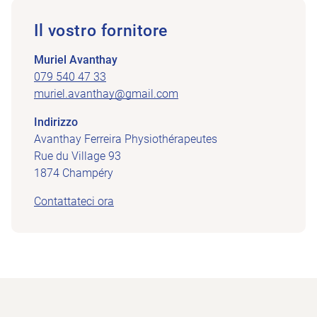
Il vostro fornitore
Muriel Avanthay
079 540 47 33
muriel.avanthay@gmail.com
Indirizzo
Avanthay Ferreira Physiothérapeutes
Rue du Village 93
1874 Champéry
Contattateci ora
Piè di pagina
Alla pagina iniziale