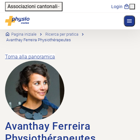
Header
Associazioni cantonali
Login
Mostr
Navigazione principale
Physioswiss
Pagina iniziale
Ricerca per pratica
Avanthay Ferreira Physiothérapeutes
Torna alla panoramica
Avanthay Ferreira
Physiothérapeutes