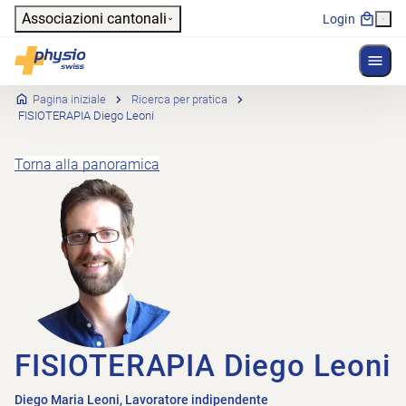
Header
Associazioni cantonali
Login
Mostr
Navigazione principale
Physioswiss
Pagina iniziale
Ricerca per pratica
FISIOTERAPIA Diego Leoni
Torna alla panoramica
FISIOTERAPIA Diego Leoni
Diego Maria Leoni, Lavoratore indipendente