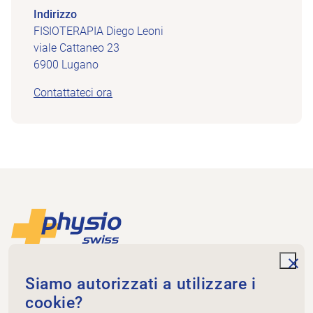
Indirizzo
FISIOTERAPIA Diego Leoni
viale Cattaneo 23
6900 Lugano
Contattateci ora
Piè di pagina
Alla pagina iniziale
unde
Physioswiss
Siamo autorizzati a utilizzare i
Dammweg 3
cookie?
3013 Bern