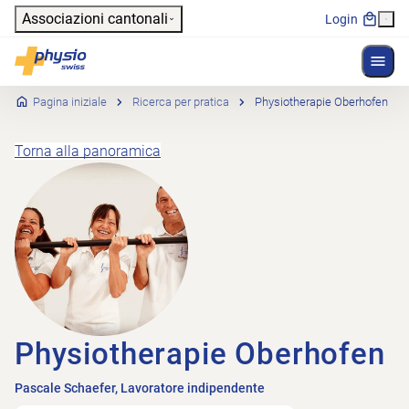
Header
Associazioni cantonali
Login
Mostr
Navigazione principale
Physioswiss
Pagina iniziale
Ricerca per pratica
Physiotherapie Oberhofen
Torna alla panoramica
Physiotherapie Oberhofen
Pascale Schaefer, Lavoratore indipendente