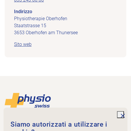
Indirizzo
Physiotherapie Oberhofen
Staatstrasse 15
3653 Oberhofen am Thunersee
Sito web
Piè di pagina
Alla pagina iniziale
unde
Physioswiss
Siamo autorizzati a utilizzare i
Dammweg 3