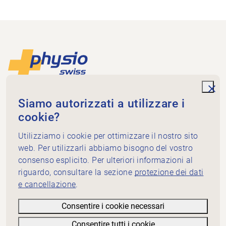
Piè di pagina
Alla pagina iniziale
unde
Physioswiss
Siamo autorizzati a utilizzare i
Dammweg 3
cookie?
3013 Bern
+41 58 255 36 00
Utilizziamo i cookie per ottimizzare il nostro sito
info@physioswiss.ch
web. Per utilizzarli abbiamo bisogno del vostro
Media sociali
consenso esplicito. Per ulteriori informazioni al
Informazioni importanti
riguardo, consultare la sezione
protezione dei dati
e cancellazione
.
Conoscenze
Servizi
Consentire i cookie necessari
Physioswiss: chi siamo
Consentire tutti i cookie