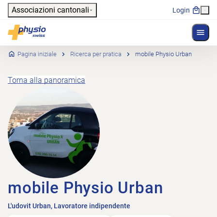
Header
Associazioni cantonali
Login
Mostr
Navigazione principale
Physioswiss
Pagina iniziale
Ricerca per pratica
mobile Physio Urban
Torna alla panoramica
mobile Physio Urban
L'udovit Urban, Lavoratore indipendente