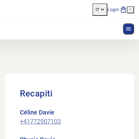
IT
Login
Most
Recapiti
Céline Davie
+41772907103