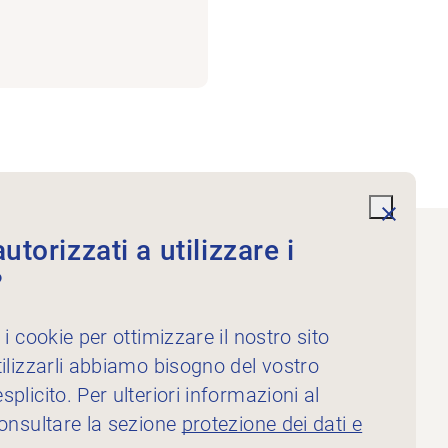
undefi
torizzati a utilizzare i
?
Servizi
Per i fisioterapisti
 i cookie per ottimizzare il nostro sito
Per gli inserzionisti
ilizzarli abbiamo bisogno del vostro
plicito. Per ulteriori informazioni al
consultare la sezione
protezione dei dati e