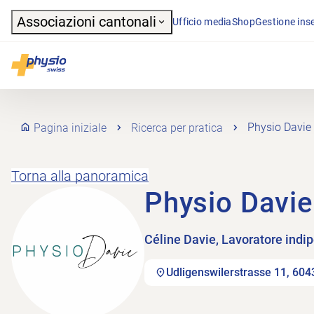
Header
Associazioni cantonali
Ufficio media
Shop
Gestione inse
Navigazione principale
Physioswiss
Pagina iniziale
Ricerca per pratica
Physio Davie
Torna alla panoramica
Physio Davie
Céline Davie, Lavoratore indi
Udligenswilerstrasse 11, 604