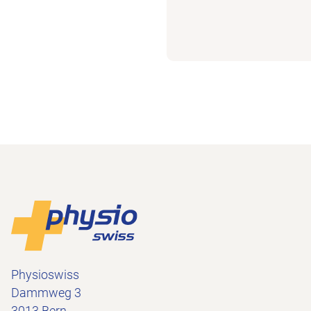
Piè di pagina
Alla pagina iniziale
Physioswiss
Dammweg 3