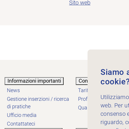
Sito web
Siamo au
cookie
Informazioni importanti
Conoscenze
News
Tariffe
Utilizziamo
Gestione inserzioni / ricerca
Professione
web. Per ut
di pratiche
Qualità
consenso es
Ufficio media
riguardo, 
Contattateci