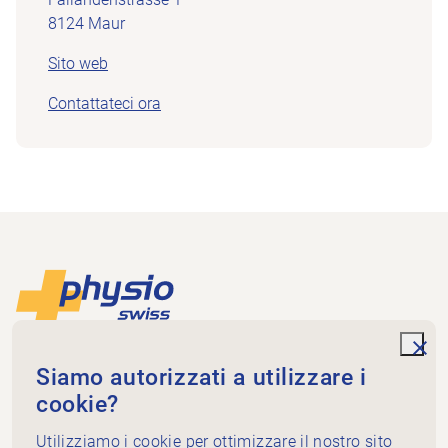
8124 Maur
Sito web
Contattateci ora
Piè di pagina
Alla pagina iniziale
unde
Physioswiss
Siamo autorizzati a utilizzare i
Dammweg 3
cookie?
3013 Bern
+41 58 255 36 00
Utilizziamo i cookie per ottimizzare il nostro sito