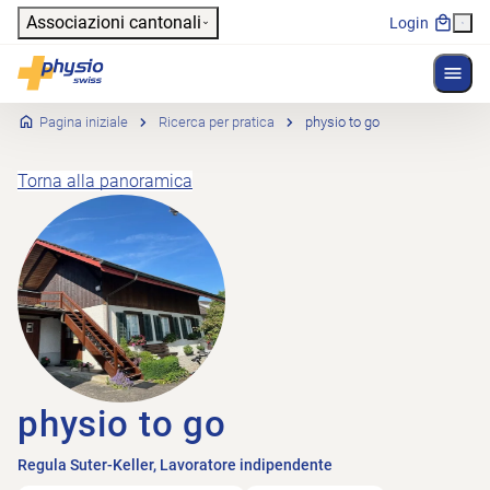
Header
Associazioni cantonali
Login
Mostr
Navigazione principale
Physioswiss
Pagina iniziale
Ricerca per pratica
physio to go
Torna alla panoramica
physio to go
Regula Suter-Keller, Lavoratore indipendente