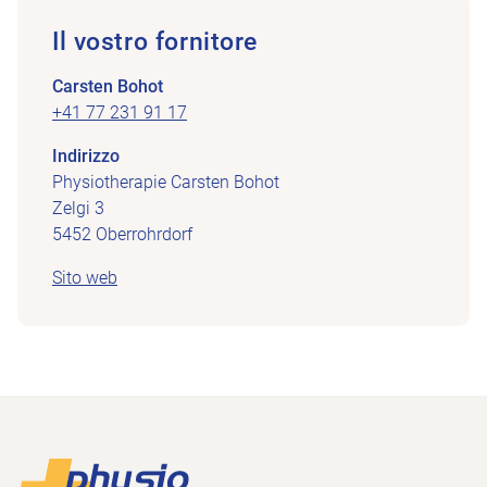
Il vostro fornitore
Carsten Bohot
+41 77 231 91 17
Indirizzo
Physiotherapie Carsten Bohot
Zelgi 3
5452 Oberrohrdorf
Sito web
Piè di pagina
Alla pagina iniziale