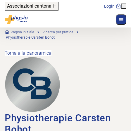
Header
Associazioni cantonali
Login
Mostr
Navigazione principale
Physioswiss
Pagina iniziale
Ricerca per pratica
Physiotherapie Carsten Bohot
Torna alla panoramica
Physiotherapie Carsten
Bohot