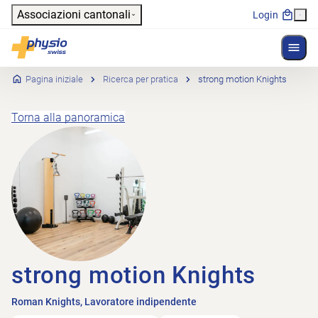
Header
Associazioni cantonali
Login
Mostr
Navigazione principale
Physioswiss
Pagina iniziale
Ricerca per pratica
strong motion Knights
Torna alla panoramica
strong motion Knights
Roman Knights, Lavoratore indipendente