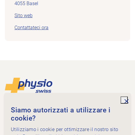
4055 Basel
Sito web
Contattateci ora
Piè di pagina
Alla pagina iniziale
unde
Physioswiss
Siamo autorizzati a utilizzare i
Dammweg 3
cookie?
3013 Bern
+41 58 255 36 00
Utilizziamo i cookie per ottimizzare il nostro sito