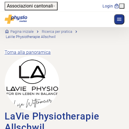
Header
Associazioni cantonali
Login
Mostr
Navigazione principale
Physioswiss
Pagina iniziale
Ricerca per pratica
LaVie Physiotherapie Allschwil
Torna alla panoramica
LaVie Physiotherapie
Allschwil