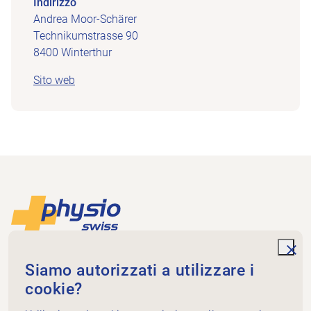
Indirizzo
Andrea Moor-Schärer
Technikumstrasse 90
8400 Winterthur
Sito web
Piè di pagina
Alla pagina iniziale
unde
Physioswiss
Siamo autorizzati a utilizzare i
Dammweg 3
cookie?
3013 Bern