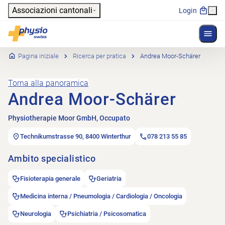
Header
Associazioni cantonali
Login
Mostr
Navigazione principale
Physioswiss
Pagina iniziale
Ricerca per pratica
Andrea Moor-Schärer
Torna alla panoramica
Andrea Moor-Schärer
Physiotherapie Moor GmbH, Occupato
Technikumstrasse 90, 8400 Winterthur
078 213 55 85
Ambito specialistico
Fisioterapia generale
Geriatria
Medicina interna / Pneumologia / Cardiologia / Oncologia
Neurologia
Psichiatria / Psicosomatica