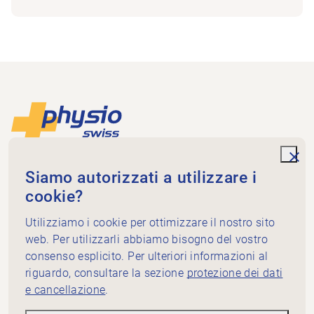
Piè di pagina
Alla pagina iniziale
unde
Physioswiss
Siamo autorizzati a utilizzare i
Dammweg 3
cookie?
3013 Bern
+41 58 255 36 00
Utilizziamo i cookie per ottimizzare il nostro sito
info@physioswiss.ch
web. Per utilizzarli abbiamo bisogno del vostro
Media sociali
consenso esplicito. Per ulteriori informazioni al
Informazioni importanti
riguardo, consultare la sezione
protezione dei dati
e cancellazione
.
Conoscenze
Servizi