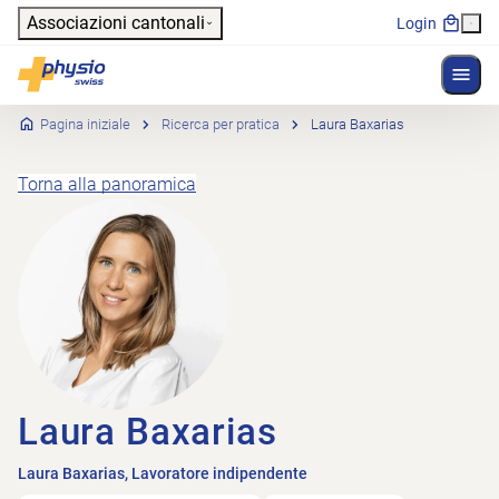
Header
Associazioni cantonali
Login
Mostr
Navigazione principale
Physioswiss
Pagina iniziale
Ricerca per pratica
Laura Baxarias
Torna alla panoramica
Laura Baxarias
Laura Baxarias, Lavoratore indipendente