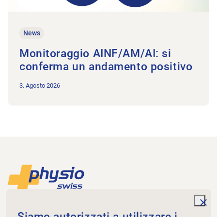
News
Monitoraggio AINF/AM/AI: si
conferma un andamento positivo
3. Agosto 2026
Piè di pagina
Alla pagina iniziale
unde
Physioswiss
Siamo autorizzati a utilizzare i