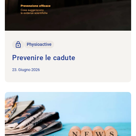
solo per i membri
Physioactive
Prevenire le cadute
23. Giugno 2026
All'articolo In poche parole