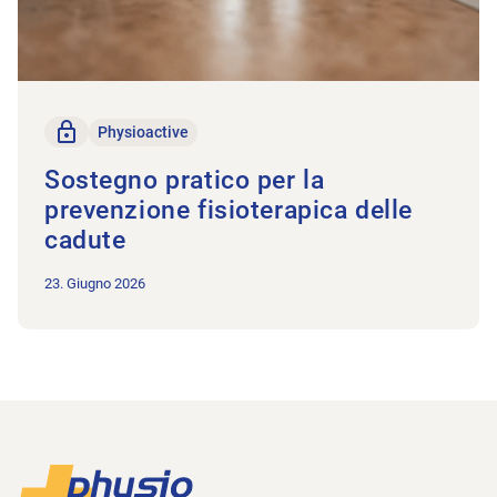
solo per i membri
Physioactive
Sostegno pratico per la
prevenzione fisioterapica delle
cadute
23. Giugno 2026
Piè di pagina
Alla pagina iniziale