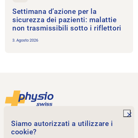
Settimana d’azione per la
sicurezza dei pazienti: malattie
non trasmissibili sotto i riflettori
3. Agosto 2026
Piè di pagina
Alla pagina iniziale
unde
Physioswiss
Siamo autorizzati a utilizzare i
Dammweg 3
cookie?
3013 Bern